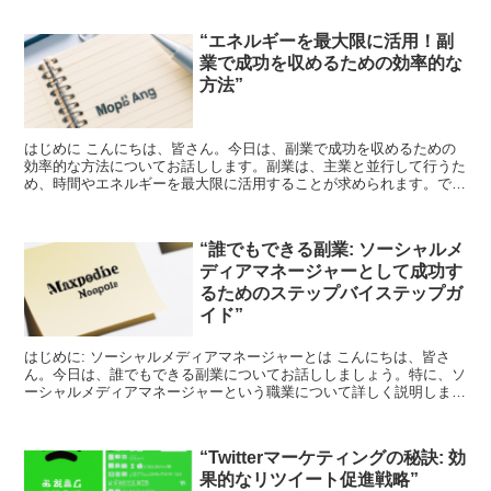
“エネルギーを最大限に活用！副
業で成功を収めるための効率的な
方法”
はじめに こんにちは、皆さん。今日は、副業で成功を収めるための
効率的な方法についてお話しします。副業は、主業と並行して行うた
め、時間やエネルギーを最大限に活用することが求められます。で
は、どのようにすればそれが可能なのでしょうか？ 時間管理...
“誰でもできる副業: ソーシャルメ
ディアマネージャーとして成功す
るためのステップバイステップガ
イド”
はじめに: ソーシャルメディアマネージャーとは こんにちは、皆さ
ん。今日は、誰でもできる副業についてお話ししましょう。特に、ソ
ーシャルメディアマネージャーという職業について詳しく説明しま
す。 ソーシャルメディアマネージャーとは、企業や個人の...
“Twitterマーケティングの秘訣: 効
果的なリツイート促進戦略”