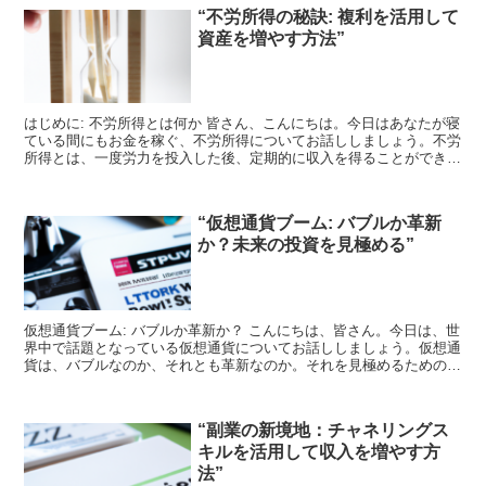
“不労所得の秘訣: 複利を活用して
資産を増やす方法”
はじめに: 不労所得とは何か 皆さん、こんにちは。今日はあなたが寝
ている間にもお金を稼ぐ、不労所得についてお話ししましょう。不労
所得とは、一度労力を投入した後、定期的に収入を得ることができる
収入のことを指します。例えば、不動産投資や株式投資...
“仮想通貨ブーム: バブルか革新
か？未来の投資を見極める”
仮想通貨ブーム: バブルか革新か？ こんにちは、皆さん。今日は、世
界中で話題となっている仮想通貨についてお話ししましょう。仮想通
貨は、バブルなのか、それとも革新なのか。それを見極めるための視
点を提供したいと思います。 仮想通貨とは何か？ ま...
“副業の新境地：チャネリングス
キルを活用して収入を増やす方
法”