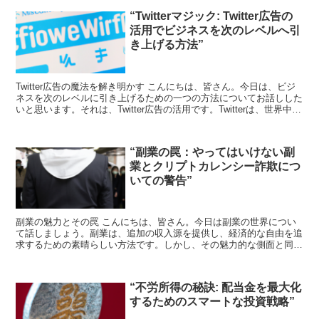
“Twitterマジック: Twitter広告の
活用でビジネスを次のレベルへ引
き上げる方法”
Twitter広告の魔法を解き明かす こんにちは、皆さん。今日は、ビジ
ネスを次のレベルに引き上げるための一つの方法についてお話しした
いと思います。それは、Twitter広告の活用です。Twitterは、世界中の
人々が情報を共有し、意見を交換...
“副業の罠：やってはいけない副
業とクリプトカレンシー詐欺につ
いての警告”
副業の魅力とその罠 こんにちは、皆さん。今日は副業の世界につい
て話しましょう。副業は、追加の収入源を提供し、経済的な自由を追
求するための素晴らしい方法です。しかし、その魅力的な側面と同時
に、副業には罠も存在します。これらの罠を理解し、避ける...
“不労所得の秘訣: 配当金を最大化
するためのスマートな投資戦略”