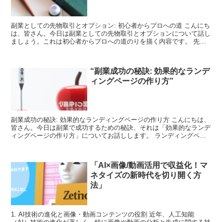
副業としての先物取引とオプション: 初心者からプロへの道 こんにち
は、皆さん。今日は副業としての先物取引とオプションについて話し
ましょう。これは初心者からプロへの道のりを描く内容です。 先物
取引とオプションとは何か? 先物取引とは、将来のあ...
“副業成功の秘訣: 効果的なランデ
ィングページの作り方”
副業成功の秘訣: 効果的なランディングページの作り方 こんにちは、
皆さん。今日は副業で成功するための秘訣、それは「効果的なランデ
ィングページの作り方」についてお話しします。 ランディングペー
ジとは何か まず、ランディングページとは何かを理解...
「AI×画像/動画活用で収益化！マ
ネタイズの新時代を切り開く方
法」
1. AI技術の進化と画像・動画コンテンツの役割 近年、人工知能