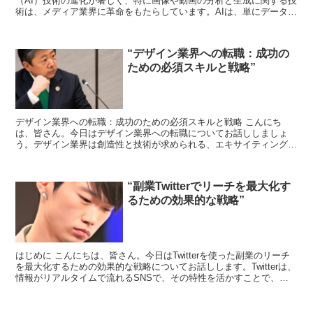
（AI）技術の進化が著しく、特に画像や動画の分析と生成に関する技
術は、メディア業界に革命をもたらしています。AIは、単にデータを
処理するだけでなく、クリエイティブな内容の生成や...
“デザイン業界への転職：成功の
ための必須スキルと戦略”
デザイン業界への転職：成功のための必須スキルと戦略 こんにち
は、皆さん。今日はデザイン業界への転職についてお話ししましょ
う。デザイン業界は創造性と技術が求められる、エキサイティングな
フィールドです。しかし、その一方で、成功するためには特定の...
“副業Twitterでリーチを最大化す
るための効果的な戦略”
はじめに こんにちは、皆さん。今日はTwitterを使った副業のリーチ
を最大化するための効果的な戦略についてお話しします。Twitterは、
情報がリアルタイムで流れるSNSで、その特性を活かすことで、副
業のリーチを大きく広げることが可能です...