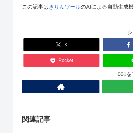
この記事は
きりんツール
のAIによる自動生成
シ
X
Pocket
001
関連記事