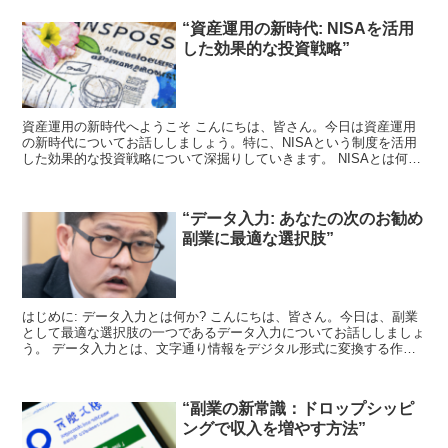
“資産運用の新時代: NISAを活用
した効果的な投資戦略”
資産運用の新時代へようこそ こんにちは、皆さん。今日は資産運用
の新時代についてお話ししましょう。特に、NISAという制度を活用
した効果的な投資戦略について深掘りしていきます。 NISAとは何
か？ まずは基本から。NISAとは、日本版個人向け...
“データ入力: あなたの次のお勧め
副業に最適な選択肢”
はじめに: データ入力とは何か? こんにちは、皆さん。今日は、副業
として最適な選択肢の一つであるデータ入力についてお話ししましょ
う。 データ入力とは、文字通り情報をデジタル形式に変換する作業
のことを指します。これは、手書きの文書を電子ファイ...
“副業の新常識：ドロップシッピ
ングで収入を増やす方法”