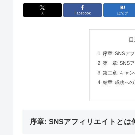
X
Facebook
はてブ
目
序章: SNS
第一章: SN
第二章: キャ
結章: 成功へ
序章: SNSアフィリエイトとは