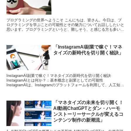
プログラミングの世界へようこそ こんにちは、皆さん。今日は、プ
ログラミングを学ぶことの可能性とその魅力についてお話ししたいと
思います。プログラミングというと、難しそう、と感じる方も多いか
もしれませんね。でも、安心してください。一緒にその壁を...
「InstagramAI副業で稼ぐ！マネ
タイズの新時代を切り開く秘訣」
InstagramAI副業で稼ぐ！マネタイズの新時代を切り開く秘訣
InstagramAIとは何か？：基本概念と副業としての可能性
InstagramAIは、Instagramのプラットフォームを利用して、人工知能
（AI）技術を活用すること...
「マネタイズの未来を切り開く！
AI動画ChatGPTとダン・ハーモ
ンストーリーサークルが変えるコ
ンテンツ制作の新潮流」