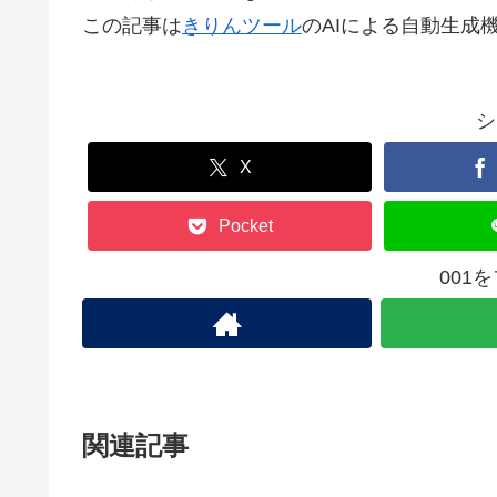
この記事は
きりんツール
のAIによる自動生成
シ
X
Pocket
001
関連記事