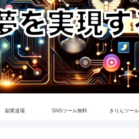
副業道場
SNSツール無料
きりんツール