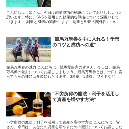
こんにちは、皆さん。今日は副業成功の秘訣についてお話ししようと
思います。特に、SNSを活用した効果的な戦略について深掘りして
いきます。 副業とSNSの関係性 まず、副業とSNSの関係性について
考えてみましょう。現代社会では、SNSは私たちの...
“競馬万馬券を手に入れる！予想
のコツと成功への道”
競馬万馬券の魅力 こんにちは、競馬愛好家の皆さん。今日は、競馬
万馬券の魅力についてお話ししましょう。競馬万馬券とは、一口に言
ってもその種類は多岐にわたります。3連単、3連複、ワイドなど、
その組み合わせは無限大。その中でも、特に高額配当を狙え...
“不労所得の魔法：利子を活用し
て資産を増やす方法”
不労所得の魔法：利子を活用して資産を増やす方法 こんにちは、皆
さん。今日は、あなたの資産を増やすための魔法についてお話しした