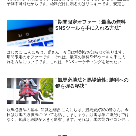
予測不可能だからです。給料だけに頼るのはリスキーです。安定した
収入源があれば、何が起ころうとも安心して生活できます。...
“期間限定オファー！最高の無料
SNSツールを手に入れる方法”
はじめに こんにちは、皆さん！今日は特別なお知らせがあります。
期間限定のオファーです！それは、最高の無料SNSツールを手に入
れる方法についてです。これは、SNSマーケティングを始めたい
方、または既に始めている方にとって、非常に価値のある情報...
“競馬必勝法と馬場適性: 勝利への
鍵を握る秘訣”
競馬必勝法の基本: 知識と経験 こんにちは、競馬愛好家の皆さん。今
日は競馬の必勝法についてお話ししましょう。競馬は単に運だけでは
なく、知識と経験が大きく影響します。それは、馬の能力やコンディ
ション、騎手の技術、そして馬場の状態など、様々な要...