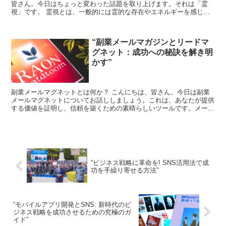
皆さん。今日はちょっと変わった話題を取り上げます。それは「霊
視」です。 霊視とは、一般的には霊的な存在やエネルギーを感じ取
る能力のことを指します。この能力を持つ人々は、霊視者...
“副業メールマガジンとリードマ
グネット：成功への秘訣を解き明
かす”
副業メールマグネットとは何か？ こんにちは、皆さん。今日は副業
メールマグネットについてお話ししましょう。これは、あなたが提供
する価値を証明し、信頼を築くための素晴らしいツールです。メール
マグネットは、訪問者があなたのウェブサイトを訪れたとき...
“ビジネス戦略に革命を! SNS活用法で成
功を手繰り寄せる方法”
“モバイルアプリ開発とSNS: 新時代のビ
ジネス戦略を成功させるための究極のガ
イド”