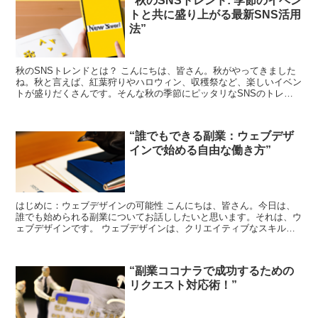
“秋のSNSトレンド: 季節のイベン
トと共に盛り上がる最新SNS活用
法”
秋のSNSトレンドとは？ こんにちは、皆さん。秋がやってきました
ね。秋と言えば、紅葉狩りやハロウィン、収穫祭など、楽しいイベン
トが盛りだくさんです。そんな秋の季節にピッタリなSNSのトレン
ドをご紹介します。 SNSは、私たちの生活に欠かせな...
“誰でもできる副業：ウェブデザ
インで始める自由な働き方”
はじめに：ウェブデザインの可能性 こんにちは、皆さん。今日は、
誰でも始められる副業についてお話ししたいと思います。それは、ウ
ェブデザインです。 ウェブデザインは、クリエイティブなスキルを
活かして収入を得る絶好の方法です。そして、自分のペース...
“副業ココナラで成功するための
リクエスト対応術！”