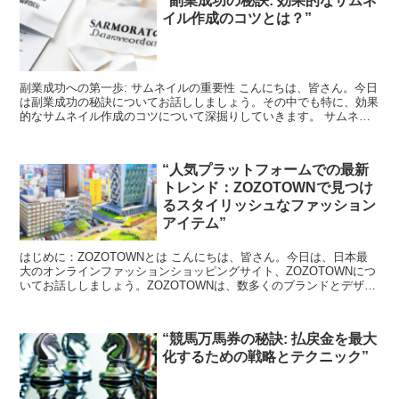
“副業成功の秘訣: 効果的なサムネ
イル作成のコツとは？”
副業成功への第一歩: サムネイルの重要性 こんにちは、皆さん。今日
は副業成功の秘訣についてお話ししましょう。その中でも特に、効果
的なサムネイル作成のコツについて深掘りしていきます。 サムネイ
ルとは、あなたのコンテンツの最初の印象を決定する重...
“人気プラットフォームでの最新
トレンド：ZOZOTOWNで見つけ
るスタイリッシュなファッション
アイテム”
はじめに：ZOZOTOWNとは こんにちは、皆さん。今日は、日本最
大のオンラインファッションショッピングサイト、ZOZOTOWNにつ
いてお話ししましょう。ZOZOTOWNは、数多くのブランドとデザイ
ナーが集まるプラットフォームで、最新のトレ...
“競馬万馬券の秘訣: 払戻金を最大
化するための戦略とテクニック”