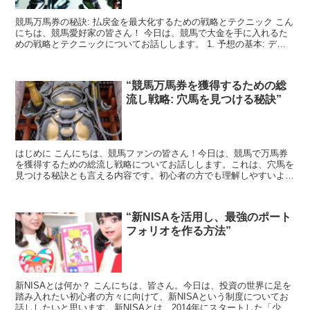
競馬万馬券の秘訣: 払戻金を最大化するための戦略とテクニック こん
にちは、競馬愛好家の皆さん！ 今日は、競馬で大金を手に入れるた
めの戦略とテクニックについてお話しします。 1. 予想の基本: デー
タ分析 競馬の予想は、ただ好きな馬に賭けるだ...
“競馬万馬券を獲得するための総
流し戦略: 穴馬を見つける秘訣”
はじめに こんにちは、競馬ファンの皆さん！今日は、競馬で万馬券
を獲得するための総流し戦略についてお話しします。これは、穴馬を
見つける秘訣とも言える内容です。初心者の方でも理解しやすいよう
に、具体的な手法を詳しく解説していきますよ。 総流し戦...
“新NISAを活用し、最強のポート
フォリオを作る方法”
新NISAとは何か？ こんにちは、皆さん。今日は、投資の世界に足を
踏み入れたい初心者の方々に向けて、新NISAという制度についてお
話ししたいと思います。新NISAとは、2014年にスタートした「少額