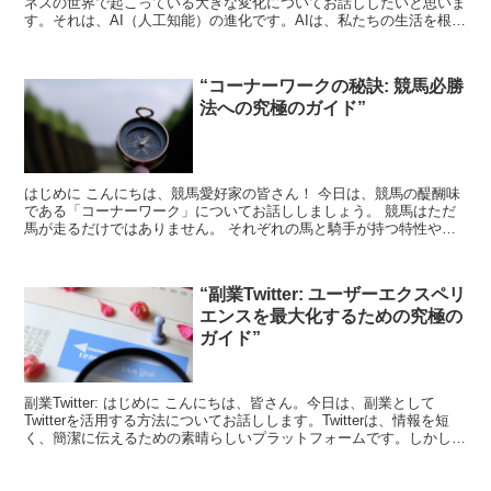
ネスの世界で起こっている大きな変化についてお話ししたいと思いま
す。それは、AI（人工知能）の進化です。AIは、私たちの生活を根本
的に変えつつあります。そして、その影響はビジネス...
“コーナーワークの秘訣: 競馬必勝
法への究極のガイド”
はじめに こんにちは、競馬愛好家の皆さん！ 今日は、競馬の醍醐味
である「コーナーワーク」についてお話ししましょう。 競馬はただ
馬が走るだけではありません。 それぞれの馬と騎手が持つ特性や戦
略が絡み合い、一瞬の判断が勝敗を分ける、深い戦略性を...
“副業Twitter: ユーザーエクスペリ
エンスを最大化するための究極の
ガイド”
副業Twitter: はじめに こんにちは、皆さん。今日は、副業として
Twitterを活用する方法についてお話しします。Twitterは、情報を短
く、簡潔に伝えるための素晴らしいプラットフォームです。しかし、
その機能を最大限に活用するために...