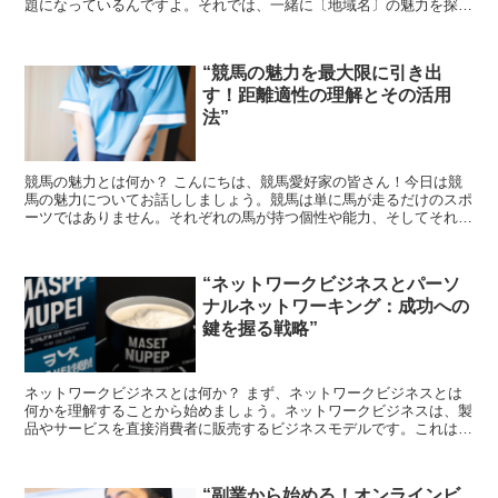
題になっているんですよ。それでは、一緒に〔地域名〕の魅力を探っ
ていきましょう！ 〔地域名〕の自然の魅力 まずは、〔地域...
“競馬の魅力を最大限に引き出
す！距離適性の理解とその活用
法”
競馬の魅力とは何か？ こんにちは、競馬愛好家の皆さん！今日は競
馬の魅力についてお話ししましょう。競馬は単に馬が走るだけのスポ
ーツではありません。それぞれの馬が持つ個性や能力、そしてそれを
最大限に引き出すための戦略が求められます。その中でも、...
“ネットワークビジネスとパーソ
ナルネットワーキング：成功への
鍵を握る戦略”
ネットワークビジネスとは何か？ まず、ネットワークビジネスとは
何かを理解することから始めましょう。ネットワークビジネスは、製
品やサービスを直接消費者に販売するビジネスモデルです。これは、
従来の小売業者や卸売業者を通さず、製品を直接エンドユー...
“副業から始める！オンラインビ