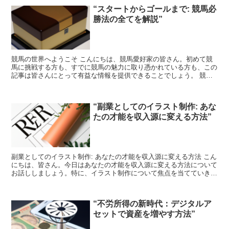
“スタートからゴールまで: 競馬必
勝法の全てを解説”
競馬の世界へようこそ こんにちは、競馬愛好家の皆さん。初めて競
馬に挑戦する方も、すでに競馬の魅力に取り憑かれている方も、この
記事は皆さんにとって有益な情報を提供できることでしょう。 競馬
は単なるギャンブルではありません。それは戦略、知識、そ...
“副業としてのイラスト制作: あな
たの才能を収入源に変える方法”
副業としてのイラスト制作: あなたの才能を収入源に変える方法 こん
にちは、皆さん。今日はあなたの才能を収入源に変える方法について
お話ししましょう。特に、イラスト制作について焦点を当てていきま
す。 イラスト制作の魅力 イラスト制作は、創造性を...
“不労所得の新時代：デジタルア
セットで資産を増やす方法”