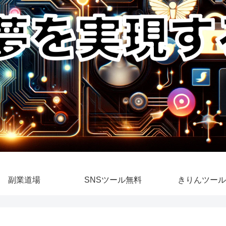
副業道場
SNSツール無料
きりんツール