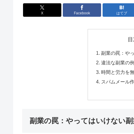
X
Facebook
はてブ
目
副業の罠：や
違法な副業の
時間と労力を
スパムメール
副業の罠：やってはいけない副