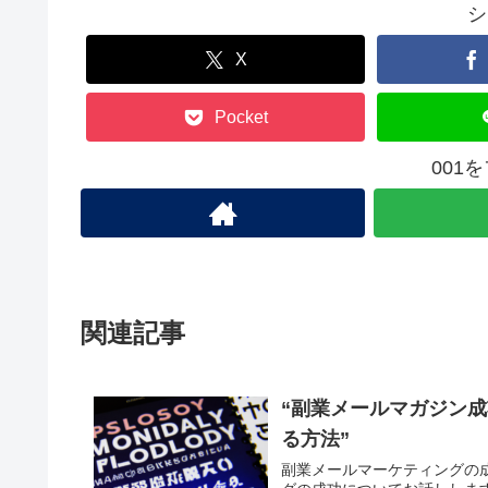
シ
X
Pocket
001
関連記事
“副業メールマガジン成
る方法”
副業メールマーケティングの