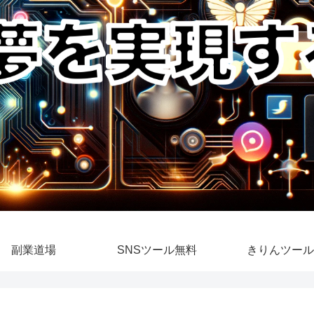
副業道場
SNSツール無料
きりんツール