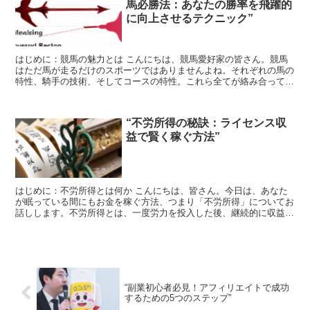
馬必勝法：あなたの勝率を飛躍的
に向上させるテクニック”
はじめに：競馬の魅力とは こんにちは、競馬愛好家の皆さん。競馬
はただ馬が走るだけのスポーツではありませんよね。それぞれの馬の
特性、騎手の技術、そしてコースの特性。これら全てが絡み合って、
一瞬の結果が生まれる。それが競馬の魅力です。 しかし、...
“不労所得の秘訣：ライセンス収
益で賢く稼ぐ方法”
はじめに：不労所得とは何か こんにちは、皆さん。今日は、あなた
が眠っている間にもお金を稼ぐ方法、つまり「不労所得」についてお
話しします。不労所得とは、一度労力を投入した後、継続的に収益を
得ることができる収入のことを指します。これは、あなたが...
“副業初心者必見！アフィリエイトで成功
するための5つのステップ”