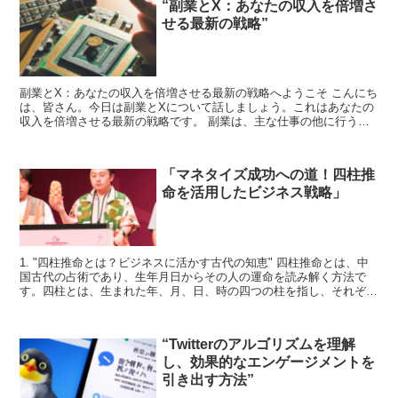
“副業とX：あなたの収入を倍増さ
せる最新の戦略”
副業とX：あなたの収入を倍増させる最新の戦略へようこそ こんにち
は、皆さん。今日は副業とXについて話しましょう。これはあなたの
収入を倍増させる最新の戦略です。 副業は、主な仕事の他に行う仕
事のことを指します。これは追加の収入源となり、あなた...
「マネタイズ成功への道！四柱推
命を活用したビジネス戦略」
1. "四柱推命とは？ビジネスに活かす古代の知恵" 四柱推命とは、中
国古代の占術であり、生年月日からその人の運命を読み解く方法で
す。四柱とは、生まれた年、月、日、時の四つの柱を指し、それぞれ
に天干地支の組み合わせが割り当てられます。これらの...
“Twitterのアルゴリズムを理解
し、効果的なエンゲージメントを
引き出す方法”