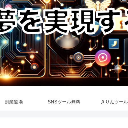
副業道場
SNSツール無料
きりんツール