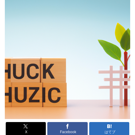
X
Facebook
はてブ