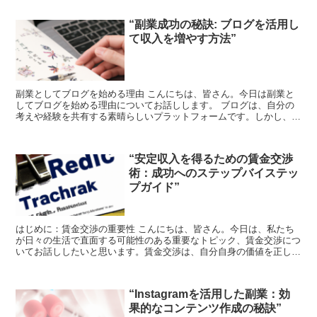
“副業成功の秘訣: ブログを活用し
て収入を増やす方法”
副業としてブログを始める理由 こんにちは、皆さん。今日は副業と
してブログを始める理由についてお話しします。 ブログは、自分の
考えや経験を共有する素晴らしいプラットフォームです。しかし、そ
れだけではありません。ブログは、副業としても非常に有効...
“安定収入を得るための賃金交渉
術：成功へのステップバイステッ
プガイド”
はじめに：賃金交渉の重要性 こんにちは、皆さん。今日は、私たち
が日々の生活で直面する可能性のある重要なトピック、賃金交渉につ
いてお話ししたいと思います。賃金交渉は、自分自身の価値を正しく
評価し、それを上手に伝えるための重要なスキルです。 ス...
“Instagramを活用した副業：効
果的なコンテンツ作成の秘訣”