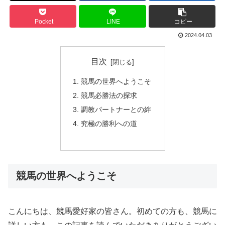
Pocket
LINE
コピー
2024.04.03
目次
競馬の世界へようこそ
競馬必勝法の探求
調教パートナーとの絆
究極の勝利への道
競馬の世界へようこそ
こんにちは、競馬愛好家の皆さん。初めての方も、競馬に