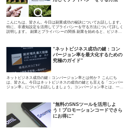
こんにちは、皆さん。今日は副業成功の秘訣についてお話しします。
特に、非通知設定を活用してプライバシーを守る方法について詳しく
説明します。 副業とプライバシーの関係 副業を始めると、ビジネス
の世界に足を踏み入れることになります。その結果、自分...
“ネットビジネス成功の鍵：コン
バージョン率を最大化するための
究極のガイド”
ネットビジネス成功の鍵：コンバージョン率とは何か？ こんにち
は、皆さん。今日はネットビジネスの成功の鍵とも言える「コンバー
ジョン率」についてお話ししましょう。コンバージョン率とは、一言
で言うと、訪問者があなたのウェブサイトで目的のアクション...
“無料のSNSツールを活用しよ
う！プロモーションコードでさら
にお得に”