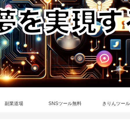
副業道場
SNSツール無料
きりんツール