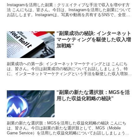
Instagramを活用した副業：クリエイティブな手法で収入を増やす方
法 こんにちは、皆さん。今日は、Instagramを活用した副業について
お話しします。Instagramは、写真や動画を共有するSNSで、全世界
で数億人以上が利用していま...
“副業成功の秘訣: インターネット
マーケティングを駆使した収入増
加戦略”
副業成功への第一歩: インターネットマーケティングとは こんにち
は、皆さん。今日は副業成功の秘訣についてお話ししましょう。特
に、インターネットマーケティングという手法を駆使した収入増加戦
略について詳しく解説します。 インターネットマーケティ...
“副業の新たな選択肢：MGSを活
用した収益化戦略の秘訣”
副業の新たな選択肢：MGSを活用した収益化戦略の秘訣 こんにち
は、皆さん。今日は副業の新たな選択肢として、MGS（Mobile
Game Service）を活用した収益化戦略についてお話ししましょう。
MGSとは何か？ まずは基本から。MG...