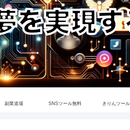
副業道場
SNSツール無料
きりんツール