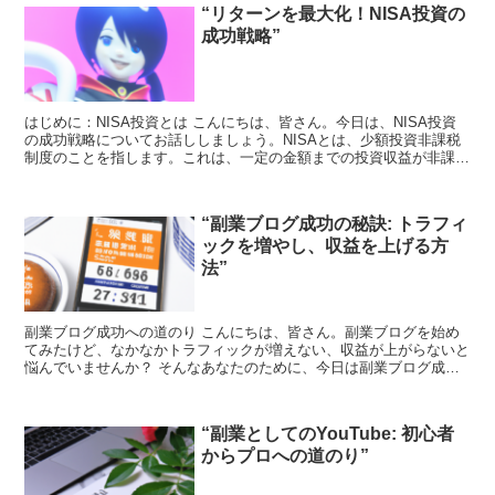
“リターンを最大化！NISA投資の
成功戦略”
はじめに：NISA投資とは こんにちは、皆さん。今日は、NISA投資
の成功戦略についてお話ししましょう。NISAとは、少額投資非課税
制度のことを指します。これは、一定の金額までの投資収益が非課税
になるという制度です。年間120万円までの投資...
“副業ブログ成功の秘訣: トラフィ
ックを増やし、収益を上げる方
法”
副業ブログ成功への道のり こんにちは、皆さん。副業ブログを始め
てみたけど、なかなかトラフィックが増えない、収益が上がらないと
悩んでいませんか？ そんなあなたのために、今日は副業ブログ成功
の秘訣をお伝えします。 1. コンテンツは王様 まず最...
“副業としてのYouTube: 初心者
からプロへの道のり”