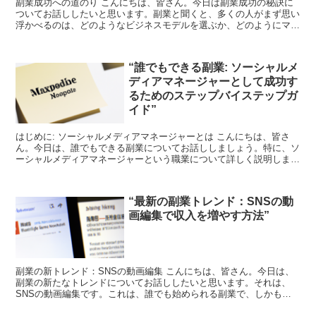
副業成功への道のり こんにちは、皆さん。今日は副業成功の秘訣に
ついてお話ししたいと思います。副業と聞くと、多くの人がまず思い
浮かべるのは、どのようなビジネスモデルを選ぶか、どのようにマー
ケティングを行うかなど、ビジネスの「表面的な」部分かも...
“誰でもできる副業: ソーシャルメ
ディアマネージャーとして成功す
るためのステップバイステップガ
イド”
はじめに: ソーシャルメディアマネージャーとは こんにちは、皆さ
ん。今日は、誰でもできる副業についてお話ししましょう。特に、ソ
ーシャルメディアマネージャーという職業について詳しく説明しま
す。 ソーシャルメディアマネージャーとは、企業や個人の...
“最新の副業トレンド：SNSの動
画編集で収入を増やす方法”
副業の新トレンド：SNSの動画編集 こんにちは、皆さん。今日は、
副業の新たなトレンドについてお話ししたいと思います。それは、
SNSの動画編集です。これは、誰でも始められる副業で、しかも収
入を増やす可能性が高いものです。 なぜSNSの動画編集...