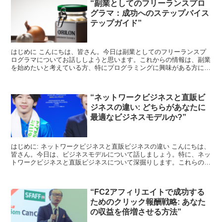
“副業としてのフリーランスプロ
グラマ：成功へのステップバイス
テップガイド”
はじめに こんにちは、皆さん。今日は副業としてのフリーランスプ
ログラマについてお話ししようと思います。これからの情報は、副業
を始めたいと考えている方、特にプログラミングに興味がある方にと
って、非常に価値のあるものとなるでしょう。 フリーラン...
“ネットワークビジネスと直販ビ
ジネスの違い: どちらがあなたに
最適なビジネスモデルか?”
はじめに: ネットワークビジネスと直販ビジネスの違い こんにちは、
皆さん。今日は、ビジネスモデルについて話しましょう。特に、ネッ
トワークビジネスと直販ビジネスについて深掘りします。これらのビ
ジネスモデルは、一見似ているように見えますが、実際...
“FC2アフィリエイトで成功する
ためのクリック報酬戦略: あなた
の収益を倍増させる方法”