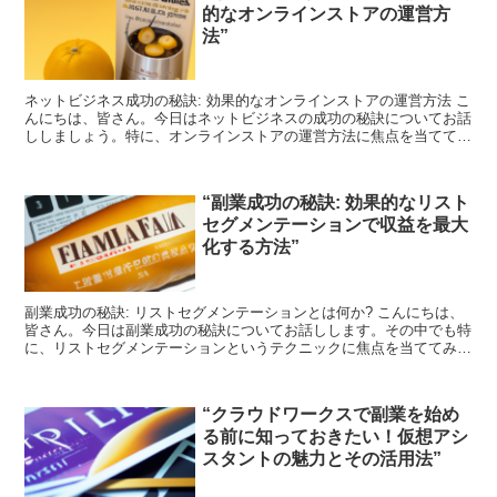
的なオンラインストアの運営方
法”
ネットビジネス成功の秘訣: 効果的なオンラインストアの運営方法 こ
んにちは、皆さん。今日はネットビジネスの成功の秘訣についてお話
ししましょう。特に、オンラインストアの運営方法に焦点を当ててみ
たいと思います。 1. 顧客のニーズを理解する ま...
“副業成功の秘訣: 効果的なリスト
セグメンテーションで収益を最大
化する方法”
副業成功の秘訣: リストセグメンテーションとは何か? こんにちは、
皆さん。今日は副業成功の秘訣についてお話しします。その中でも特
に、リストセグメンテーションというテクニックに焦点を当ててみま
しょう。 リストセグメンテーションとは、顧客リスト...
“クラウドワークスで副業を始め
る前に知っておきたい！仮想アシ
スタントの魅力とその活用法”