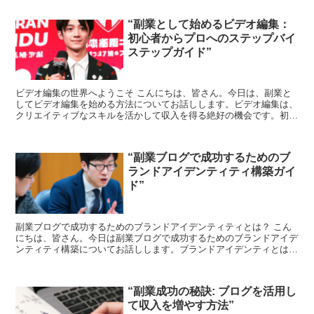
“副業として始めるビデオ編集：
初心者からプロへのステップバイ
ステップガイド”
ビデオ編集の世界へようこそ こんにちは、皆さん。今日は、副業と
してビデオ編集を始める方法についてお話しします。ビデオ編集は、
クリエイティブなスキルを活かして収入を得る絶好の機会です。初心
者の方でも心配いりません。一緒にステップバイステップで...
“副業ブログで成功するためのブ
ランドアイデンティティ構築ガイ
ド”
副業ブログで成功するためのブランドアイデンティティとは？ こん
にちは、皆さん。今日は副業ブログで成功するためのブランドアイデ
ンティティ構築についてお話しします。ブランドアイデンティとは、
あなたのブログがどのように perceived される...
“副業成功の秘訣: ブログを活用し
て収入を増やす方法”