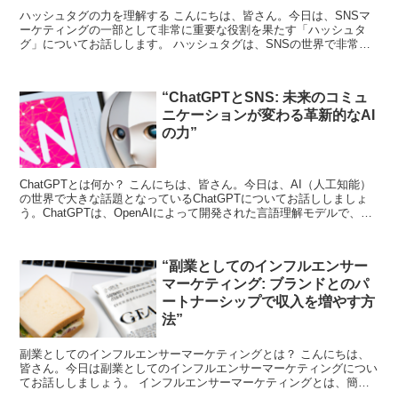
ハッシュタグの力を理解する こんにちは、皆さん。今日は、SNSマ
ーケティングの一部として非常に重要な役割を果たす「ハッシュタ
グ」についてお話しします。 ハッシュタグは、SNSの世界で非常に
強力なツールです。それは、特定のトピックやトレンドに...
“ChatGPTとSNS: 未来のコミュ
ニケーションが変わる革新的なAI
の力”
ChatGPTとは何か？ こんにちは、皆さん。今日は、AI（人工知能）
の世界で大きな話題となっているChatGPTについてお話ししましょ
う。ChatGPTは、OpenAIによって開発された言語理解モデルで、自
然な会話を生成する能力を持ってい...
“副業としてのインフルエンサー
マーケティング: ブランドとのパ
ートナーシップで収入を増やす方
法”
副業としてのインフルエンサーマーケティングとは？ こんにちは、
皆さん。今日は副業としてのインフルエンサーマーケティングについ
てお話ししましょう。 インフルエンサーマーケティングとは、簡単
に言うと、あなたの影響力を使ってブランドの商品やサービ...