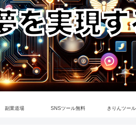
副業道場
SNSツール無料
きりんツール