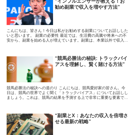
“インフルエンサーが教える！お
勧め副業で収入を増やす方法”
こんにちは、皆さん！今日は私がお勧めする副業についてお話しした
いと思います。 副業の必要性 最近では、生活費の高騰や将来への不
安から、副業を始める人が増えています。副業は、本業以外で収入を
得ることができ、経済的な安定につながります。しかし、...
“競馬必勝法の秘訣: トラックバイ
アスを理解し、賢く賭ける方法”
競馬必勝法の秘訣への道のり こんにちは、競馬愛好家の皆さん。今
日は、競馬の世界でよく聞く「トラックバイアス」についてお話しし
ましょう。これは、競馬の結果を予測する上で非常に重要な要素で
す。しかし、初心者の方々にとっては少々難解な概念かもしれ...
“副業とX：あなたの収入を倍増さ
せる最新の戦略”