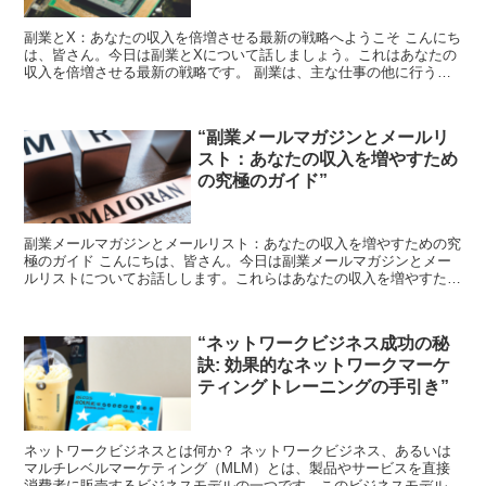
副業とX：あなたの収入を倍増させる最新の戦略へようこそ こんにち
は、皆さん。今日は副業とXについて話しましょう。これはあなたの
収入を倍増させる最新の戦略です。 副業は、主な仕事の他に行う仕
事のことを指します。これは追加の収入源となり、あなた...
“副業メールマガジンとメールリ
スト：あなたの収入を増やすため
の究極のガイド”
副業メールマガジンとメールリスト：あなたの収入を増やすための究
極のガイド こんにちは、皆さん。今日は副業メールマガジンとメー
ルリストについてお話しします。これらはあなたの収入を増やすため
の強力なツールです。それでは、一緒に学んでいきましょう...
“ネットワークビジネス成功の秘
訣: 効果的なネットワークマーケ
ティングトレーニングの手引き”
ネットワークビジネスとは何か？ ネットワークビジネス、あるいは
マルチレベルマーケティング（MLM）とは、製品やサービスを直接
消費者に販売するビジネスモデルの一つです。このビジネスモデルで